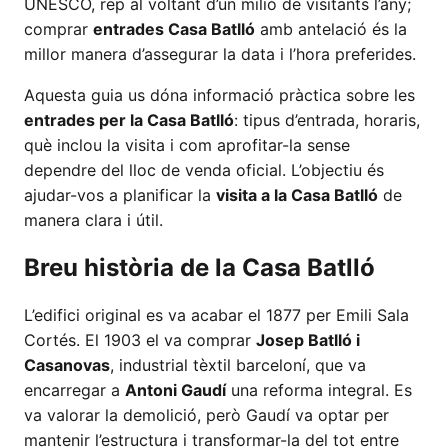
UNESCO, rep al voltant d’un milió de visitants l’any;
comprar
entrades Casa Batlló
amb antelació és la
millor manera d’assegurar la data i l’hora preferides.
Aquesta guia us dóna informació pràctica sobre les
entrades per la Casa Batlló
: tipus d’entrada, horaris,
què inclou la visita i com aprofitar-la sense
dependre del lloc de venda oficial. L’objectiu és
ajudar-vos a planificar la
visita a la Casa Batlló
de
manera clara i útil.
Breu història de la Casa Batlló
L’edifici original es va acabar el 1877 per Emili Sala
Cortés. El 1903 el va comprar
Josep Batlló i
Casanovas
, industrial tèxtil barceloní, que va
encarregar a
Antoni Gaudí
una reforma integral. Es
va valorar la demolició, però Gaudí va optar per
mantenir l’estructura i transformar-la del tot entre