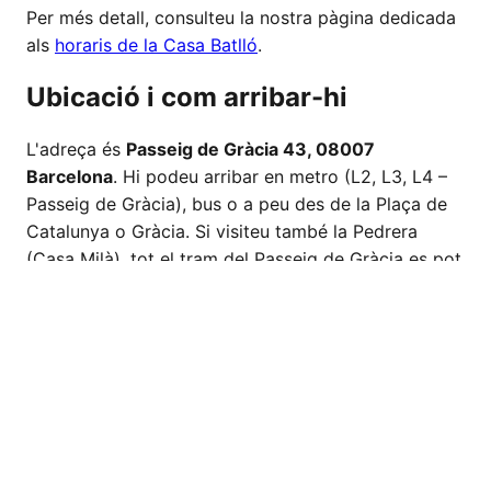
Per més detall, consulteu la nostra pàgina dedicada
als
horaris de la Casa Batlló
.
Ubicació i com arribar-hi
L'adreça és
Passeig de Gràcia 43, 08007
Barcelona
. Hi podeu arribar en metro (L2, L3, L4 –
Passeig de Gràcia), bus o a peu des de la Plaça de
Catalunya o Gràcia. Si visiteu també la Pedrera
(Casa Milà), tot el tram del Passeig de Gràcia es pot
fer a peu.
Consells per a la visita
Reserveu amb antelació
, sobretot en temporada
alta, festius i caps de setmana.
Triau primera hora del matí o tarda
per menys
concorrencia.